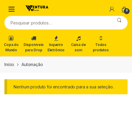
0
Pesquisar
por:
Copa do
Disponíveis
Isqueiro
Caixa de
Todos
Mundo
para Drop
Eletrônico
som
produtos
Início
Automação
Nenhum produto foi encontrado para a sua seleção.