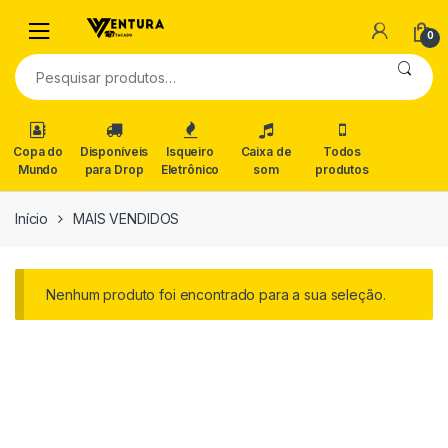
0
Pesquisar
por:
Copa do
Disponíveis
Isqueiro
Caixa de
Todos
Mundo
para Drop
Eletrônico
som
produtos
Início
MAIS VENDIDOS
Nenhum produto foi encontrado para a sua seleção.