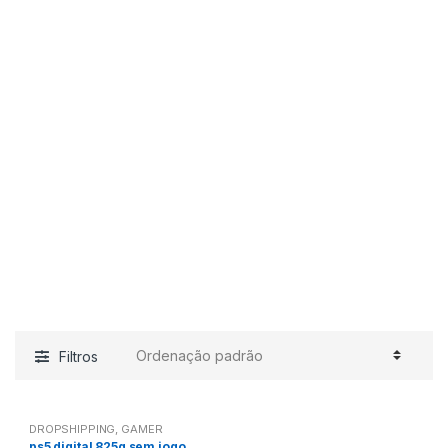
Filtros
DROPSHIPPING
,
GAMER
ps5 digital 825g sem jogo