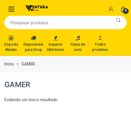
0
Pesquisar
por:
Copa do
Disponíveis
Isqueiro
Caixa de
Todos
Mundo
para Drop
Eletrônico
som
produtos
Início
GAMER
GAMER
Exibindo um único resultado