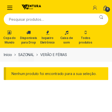
0
Pesquisar
por:
Copa do
Disponíveis
Isqueiro
Caixa de
Todos
Mundo
para Drop
Eletrônico
som
produtos
Início
SAZONAL
VERÃO E FÉRIAS
Nenhum produto foi encontrado para a sua seleção.