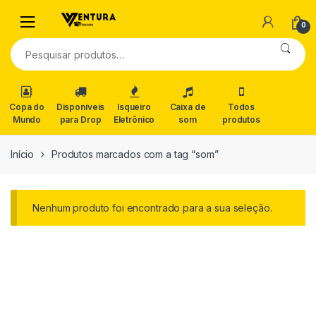
0
Pesquisar
por:
Copa do
Disponíveis
Isqueiro
Caixa de
Todos
Mundo
para Drop
Eletrônico
som
produtos
Início
Produtos marcados com a tag “som”
Nenhum produto foi encontrado para a sua seleção.