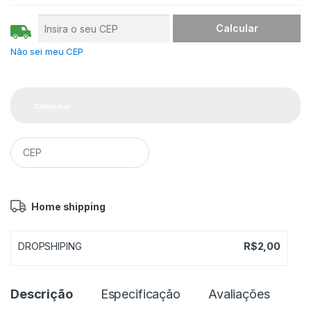
d
a
d
e
Não sei meu CEP
Comparar
Home shipping
DROPSHIPING
R$
2,00
Descrição
Especificação
Avaliações