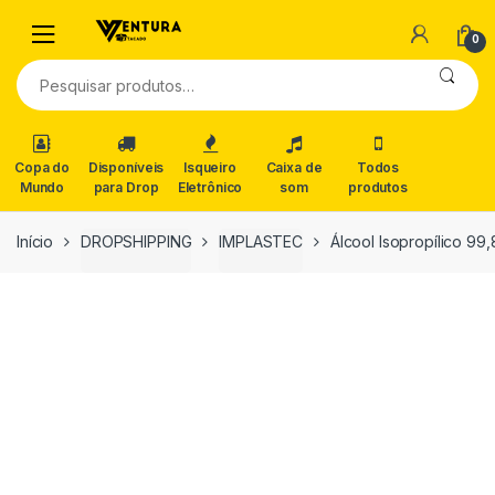
0
Pesquisar
por:
Copa do
Disponíveis
Isqueiro
Caixa de
Todos
Mundo
para Drop
Eletrônico
som
produtos
Início
DROPSHIPPING
IMPLASTEC
Álcool Isopropílico 99