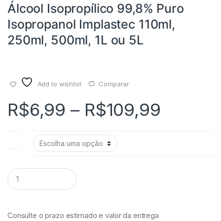
Álcool Isopropílico 99,8% Puro
Isopropanol Implastec 110ml,
250ml, 500ml, 1L ou 5L
Add to wishlist
Comparar
R$
6,99
–
R$
109,99
ML
Q
u
a
n
t
Consulte o prazo estimado e valor da entrega
i