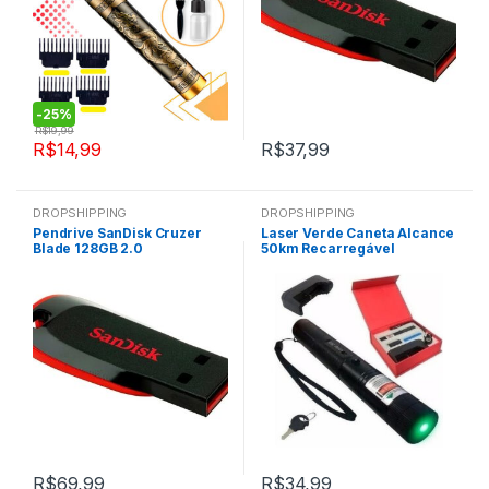
-
25%
R$
19,99
R$
14,99
R$
37,99
DROPSHIPPING
DROPSHIPPING
Pendrive SanDisk Cruzer
Laser Verde Caneta Alcance
Blade 128GB 2.0
50km Recarregável
Apresentação
R$
69,99
R$
34,99