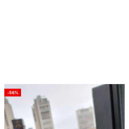
-
56%