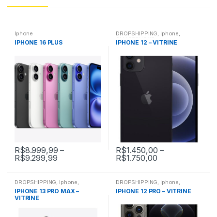
Iphone
DROPSHIPPING
,
Iphone
,
SMARTPHONE
IPHONE 16 PLUS
IPHONE 12 – VITRINE
R$
8.999,99
–
R$
1.450,00
–
R$
9.299,99
R$
1.750,00
This
This
product
product
DROPSHIPPING
,
Iphone
,
DROPSHIPPING
,
Iphone
,
has
has
SMARTPHONE
SMARTPHONE
IPHONE 13 PRO MAX –
IPHONE 12 PRO – VITRINE
multiple
multiple
VITRINE
variants.
variants.
The
The