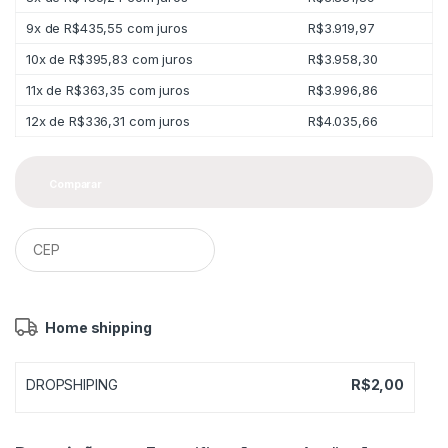
9x de
R$
435,55
com juros
R$
3.919,97
10x de
R$
395,83
com juros
R$
3.958,30
11x de
R$
363,35
com juros
R$
3.996,86
12x de
R$
336,31
com juros
R$
4.035,66
Comparar
Home shipping
DROPSHIPING
R$
2,00