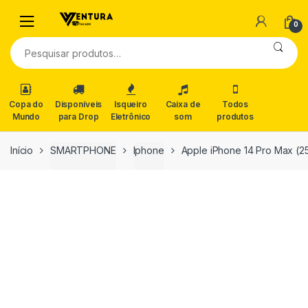
0
Pesquisar
por:
Copa do
Disponíveis
Isqueiro
Caixa de
Todos
Mundo
para Drop
Eletrônico
som
produtos
Início
SMARTPHONE
Iphone
Apple iPhone 14 Pro Max (2