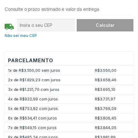
t
Consulte o prazo estimado e valor da entrega
i
d
a
d
e
Não sei meu CEP
PARCELAMENTO
1x de
R$
3.550,00
sem juros
R$
3.550,00
2x de
R$
1.829,23
com juros
R$
3.658,46
3x de
R$
1.231,70
com juros
R$
3.695,10
4x de
R$
932,99
com juros
R$
3.731,97
5x de
R$
753,82
com juros
R$
3.769,09
6x de
R$
634,41
com juros
R$
3.806,45
7x de
R$
549,15
com juros
R$
3.844,05
8x de
R$
485,24
com juros
R$
3.881,89