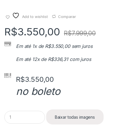
Add to wishlist
Comparar
R$
3.550,00
R$
7.999,00
Em até 1x de
R$
3.550,00
sem juros
Em até 12x de
R$
336,31
com juros
R$
3.550,00
no boleto
Q
Baixar todas imagens
u
a
n